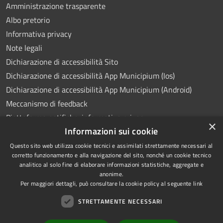
Amministrazione trasparente
Albo pretorio
Informativa privacy
Note legali
Dichiarazione di accessibilità Sito
Dichiarazione di accessibilità App Municipium (Ios)
Dichiarazione di accessibilità App Municipium (Android)
Meccanismo di feedback
Piattaforma notifiche: informativa privacy
×
Informazioni sui cookie
Whistleblowing
Videosorveglianza
Questo sito web utilizza cookie tecnici e assimilati strettamente necessari al
corretto funzionamento e alla navigazione del sito, nonché un cookie tecnico
analitico al solo fine di elaborare informazioni statistiche, aggregate e
anonime.
Per maggiori dettagli, può consultare la cookie policy al seguente
link
RSS
Copyright © 2026 • Comune di
STRETTAMENTE NECESSARI
Accessibilità
Ponte Lambro • Powered by
Privacy
Municipium
Accesso