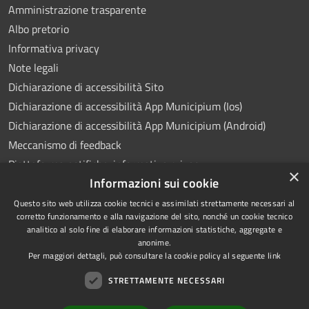
Amministrazione trasparente
Albo pretorio
Informativa privacy
Note legali
Dichiarazione di accessibilità Sito
Dichiarazione di accessibilità App Municipium (Ios)
Dichiarazione di accessibilità App Municipium (Android)
Meccanismo di feedback
Piattaforma notifiche: informativa privacy
×
Informazioni sui cookie
Whistleblowing
Videosorveglianza
Questo sito web utilizza cookie tecnici e assimilati strettamente necessari al
corretto funzionamento e alla navigazione del sito, nonché un cookie tecnico
analitico al solo fine di elaborare informazioni statistiche, aggregate e
anonime.
Per maggiori dettagli, può consultare la cookie policy al seguente
link
RSS
Copyright © 2026 • Comune di
STRETTAMENTE NECESSARI
Accessibilità
Ponte Lambro • Powered by