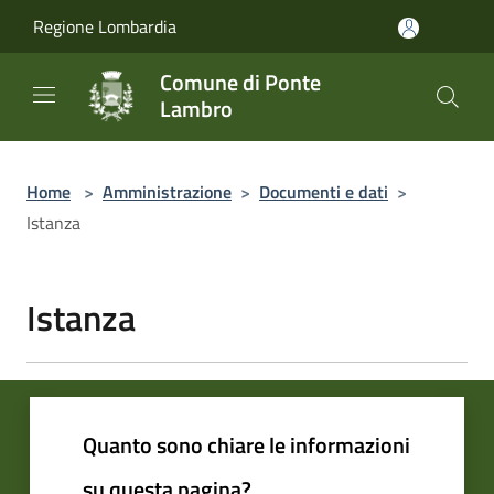
Salta al contenuto principale
Regione Lombardia
Comune di Ponte
Lambro
Home
>
Amministrazione
>
Documenti e dati
>
Istanza
Istanza
Quanto sono chiare le informazioni
su questa pagina?