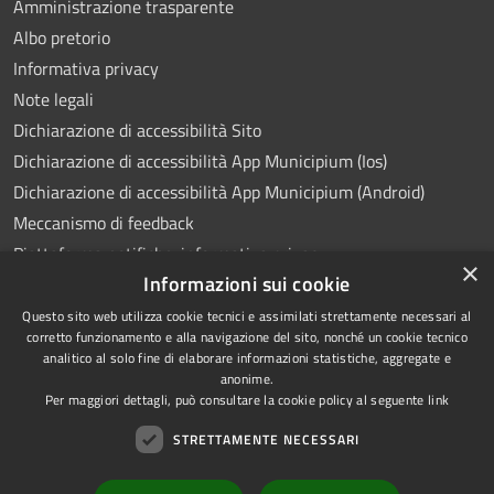
Amministrazione trasparente
Albo pretorio
Informativa privacy
Note legali
Dichiarazione di accessibilità Sito
Dichiarazione di accessibilità App Municipium (Ios)
Dichiarazione di accessibilità App Municipium (Android)
Meccanismo di feedback
Piattaforma notifiche: informativa privacy
×
Informazioni sui cookie
Whistleblowing
Videosorveglianza
Questo sito web utilizza cookie tecnici e assimilati strettamente necessari al
corretto funzionamento e alla navigazione del sito, nonché un cookie tecnico
analitico al solo fine di elaborare informazioni statistiche, aggregate e
anonime.
Per maggiori dettagli, può consultare la cookie policy al seguente
link
RSS
Copyright © 2026 • Comune di
STRETTAMENTE NECESSARI
Accessibilità
Ponte Lambro • Powered by
Privacy
Municipium
Accesso
•