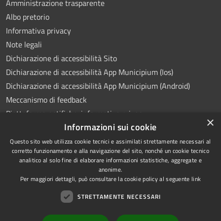
Amministrazione trasparente
Albo pretorio
Informativa privacy
Note legali
Dichiarazione di accessibilità Sito
Dichiarazione di accessibilità App Municipium (Ios)
Dichiarazione di accessibilità App Municipium (Android)
Meccanismo di feedback
Piattaforma notifiche: informativa privacy
×
Informazioni sui cookie
Whistleblowing
Videosorveglianza
Questo sito web utilizza cookie tecnici e assimilati strettamente necessari al
corretto funzionamento e alla navigazione del sito, nonché un cookie tecnico
analitico al solo fine di elaborare informazioni statistiche, aggregate e
anonime.
Per maggiori dettagli, può consultare la cookie policy al seguente
link
RSS
Copyright © 2026 • Comune di
STRETTAMENTE NECESSARI
Accessibilità
Ponte Lambro • Powered by
Privacy
Municipium
Accesso
•