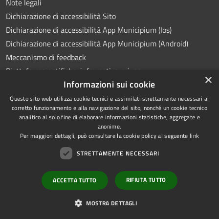
Note legali
Dichiarazione di accessibilità Sito
Dichiarazione di accessibilità App Municipium (Ios)
Dichiarazione di accessibilità App Municipium (Android)
Meccanismo di feedback
Piattaforma notifiche: informativa privacy
×
Informazioni sui cookie
Whistleblowing
Videosorveglianza
Questo sito web utilizza cookie tecnici e assimilati strettamente necessari al
corretto funzionamento e alla navigazione del sito, nonché un cookie tecnico
analitico al solo fine di elaborare informazioni statistiche, aggregate e
anonime.
Per maggiori dettagli, può consultare la cookie policy al seguente
link
RSS
Copyright © 2026 • Comune di
STRETTAMENTE NECESSARI
Accessibilità
Ponte Lambro • Powered by
Privacy
Municipium
Accesso
•
RIFIUTA TUTTO
ACCETTA TUTTO
Cookie
redazione
Mappa del sito
MOSTRA DETTAGLI