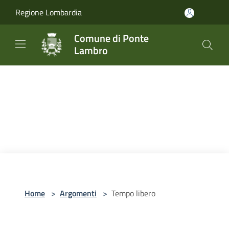
Salta al contenuto principale
Regione Lombardia
Comune di Ponte
Lambro
Home
>
Argomenti
>
Tempo libero