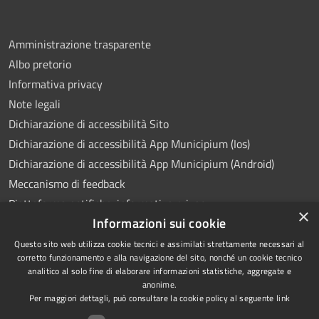
Amministrazione trasparente
Albo pretorio
Informativa privacy
Note legali
Dichiarazione di accessibilità Sito
Dichiarazione di accessibilità App Municipium (Ios)
Dichiarazione di accessibilità App Municipium (Android)
Meccanismo di feedback
Piattaforma notifiche: informativa privacy
×
Informazioni sui cookie
Whistleblowing
Videosorveglianza
Questo sito web utilizza cookie tecnici e assimilati strettamente necessari al
corretto funzionamento e alla navigazione del sito, nonché un cookie tecnico
analitico al solo fine di elaborare informazioni statistiche, aggregate e
anonime.
Per maggiori dettagli, può consultare la cookie policy al seguente
link
RSS
Copyright © 2026 • Comune di