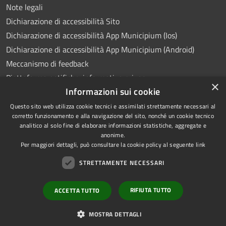
Note legali
Dichiarazione di accessibilità Sito
Dichiarazione di accessibilità App Municipium (Ios)
Dichiarazione di accessibilità App Municipium (Android)
Meccanismo di feedback
Piattaforma notifiche: informativa privacy
×
Informazioni sui cookie
Whistleblowing
Videosorveglianza
Questo sito web utilizza cookie tecnici e assimilati strettamente necessari al
corretto funzionamento e alla navigazione del sito, nonché un cookie tecnico
analitico al solo fine di elaborare informazioni statistiche, aggregate e
anonime.
Per maggiori dettagli, può consultare la cookie policy al seguente
link
RSS
Copyright © 2026 • Comune di
STRETTAMENTE NECESSARI
Accessibilità
Ponte Lambro • Powered by
Privacy
Municipium
Accesso
•
RIFIUTA TUTTO
ACCETTA TUTTO
Cookie
redazione
Mappa del sito
MOSTRA DETTAGLI