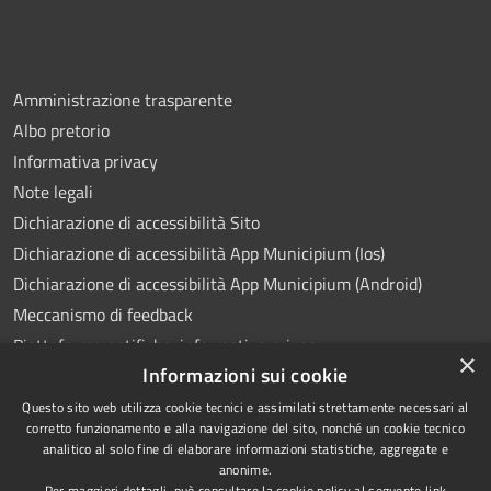
Amministrazione trasparente
Albo pretorio
Informativa privacy
Note legali
Dichiarazione di accessibilità Sito
Dichiarazione di accessibilità App Municipium (Ios)
Dichiarazione di accessibilità App Municipium (Android)
Meccanismo di feedback
Piattaforma notifiche: informativa privacy
×
Informazioni sui cookie
Whistleblowing
Videosorveglianza
Questo sito web utilizza cookie tecnici e assimilati strettamente necessari al
corretto funzionamento e alla navigazione del sito, nonché un cookie tecnico
analitico al solo fine di elaborare informazioni statistiche, aggregate e
anonime.
Per maggiori dettagli, può consultare la cookie policy al seguente
link