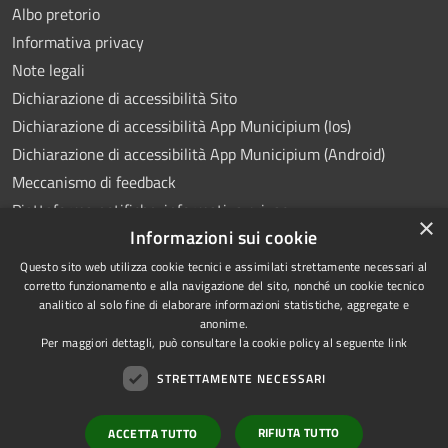
Albo pretorio
Informativa privacy
Note legali
Dichiarazione di accessibilità Sito
Dichiarazione di accessibilità App Municipium (Ios)
Dichiarazione di accessibilità App Municipium (Android)
Meccanismo di feedback
Piattaforma notifiche: informativa privacy
×
Informazioni sui cookie
Whistleblowing
Videosorveglianza
Questo sito web utilizza cookie tecnici e assimilati strettamente necessari al
corretto funzionamento e alla navigazione del sito, nonché un cookie tecnico
analitico al solo fine di elaborare informazioni statistiche, aggregate e
anonime.
Per maggiori dettagli, può consultare la cookie policy al seguente
link
RSS
Copyright © 2026 • Comune di
STRETTAMENTE NECESSARI
Accessibilità
Ponte Lambro • Powered by
Privacy
Municipium
Accesso
•
RIFIUTA TUTTO
ACCETTA TUTTO