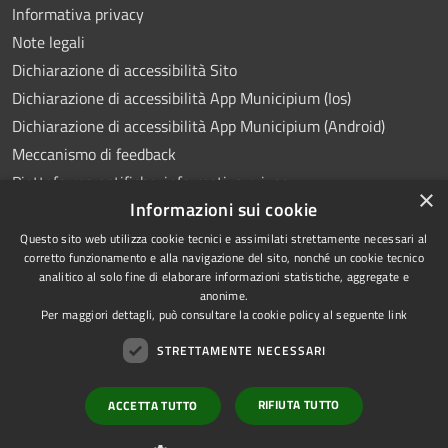
Informativa privacy
Note legali
Dichiarazione di accessibilità Sito
Dichiarazione di accessibilità App Municipium (Ios)
Dichiarazione di accessibilità App Municipium (Android)
Meccanismo di feedback
Piattaforma notifiche: informativa privacy
×
Informazioni sui cookie
Whistleblowing
Videosorveglianza
Questo sito web utilizza cookie tecnici e assimilati strettamente necessari al
corretto funzionamento e alla navigazione del sito, nonché un cookie tecnico
analitico al solo fine di elaborare informazioni statistiche, aggregate e
anonime.
Per maggiori dettagli, può consultare la cookie policy al seguente
link
RSS
Copyright © 2026 • Comune di
STRETTAMENTE NECESSARI
Accessibilità
Ponte Lambro • Powered by
Privacy
Municipium
Accesso
•
RIFIUTA TUTTO
ACCETTA TUTTO
Cookie
redazione