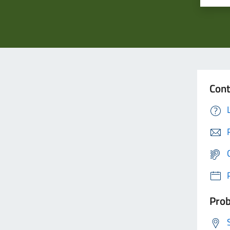
Cont
Prob