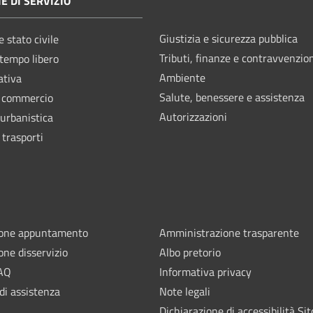
E DI SERVIZIO
Giustizia e sicurezza pubblica
 stato civile
Tributi, finanze e contravvenzio
 tempo libero
Ambiente
ativa
Salute, benessere e assistenza
e commercio
Autorizzazioni
 urbanistica
 trasporti
ione appuntamento
Amministrazione trasparente
one disservizio
Albo pretorio
FAQ
Informativa privacy
di assistenza
Note legali
Dichiarazione di accessibilità Sit