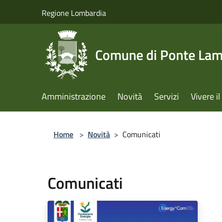
Salta al contenuto principale
Regione Lombardia
Comune di Ponte La
Amministrazione
Novità
Servizi
Vivere 
Home
>
Novità
>
Comunicati
Comunicati