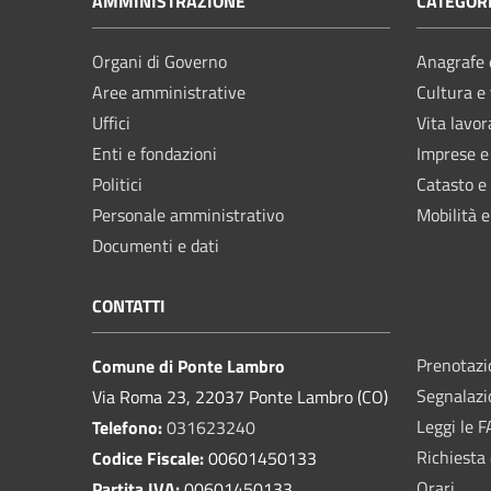
AMMINISTRAZIONE
CATEGORI
Organi di Governo
Anagrafe e
Aree amministrative
Cultura e
Uffici
Vita lavor
Enti e fondazioni
Imprese 
Politici
Catasto e
Personale amministrativo
Mobilità e
Documenti e dati
CONTATTI
Prenotaz
Comune di Ponte Lambro
Segnalazi
Via Roma 23, 22037 Ponte Lambro (CO)
Leggi le 
Telefono:
031623240
Richiesta 
Codice Fiscale:
00601450133
Orari
Partita IVA:
00601450133