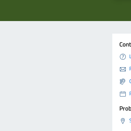
Cont
Prob