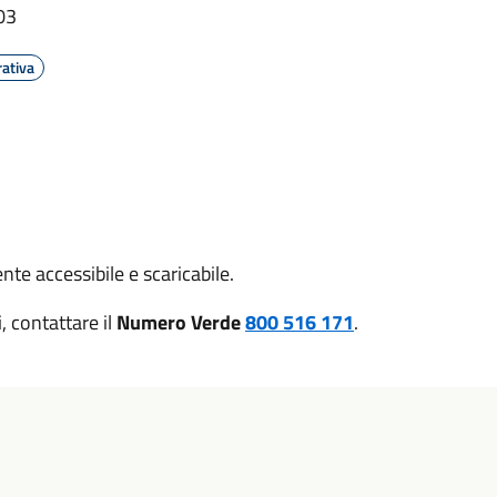
03
ativa
nte accessibile e scaricabile.
i, contattare il
Numero Verde
800 516 171
.