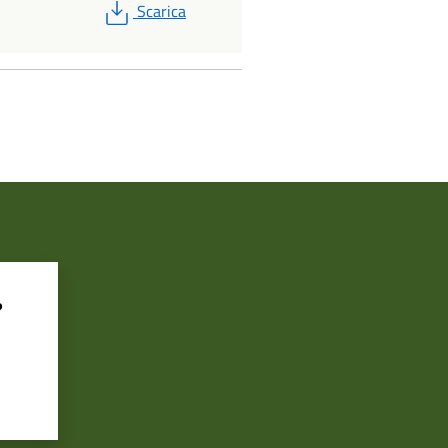
PDF
Scarica
?