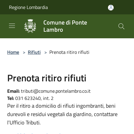
Salta al contenuto principale
Regione Lombardia
Comune di Ponte
Lambro
Home
>
Rifiuti
>
Prenota ritiro rifiuti
Prenota ritiro rifiuti
Email:
tributi@comune.pontelambro.co.it
Tel:
031 623240, int. 2
Per il ritiro a domicilio di rifiuti ingombranti, beni
durevoli e residui vegetali da giardino, contattare
l’Ufficio Tributi.