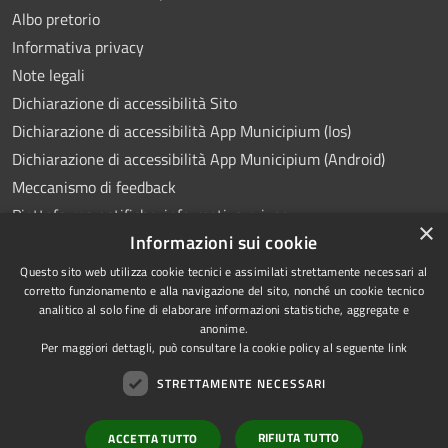
Albo pretorio
Informativa privacy
Note legali
Dichiarazione di accessibilità Sito
Dichiarazione di accessibilità App Municipium (Ios)
Dichiarazione di accessibilità App Municipium (Android)
Meccanismo di feedback
Piattaforma notifiche: informativa privacy
×
Informazioni sui cookie
Whistleblowing
Videosorveglianza
Questo sito web utilizza cookie tecnici e assimilati strettamente necessari al
corretto funzionamento e alla navigazione del sito, nonché un cookie tecnico
analitico al solo fine di elaborare informazioni statistiche, aggregate e
anonime.
Per maggiori dettagli, può consultare la cookie policy al seguente
link
RSS
Copyright © 2026 • Comune di
STRETTAMENTE NECESSARI
Accessibilità
Ponte Lambro • Powered by
Privacy
Municipium
Accesso
•
RIFIUTA TUTTO
ACCETTA TUTTO