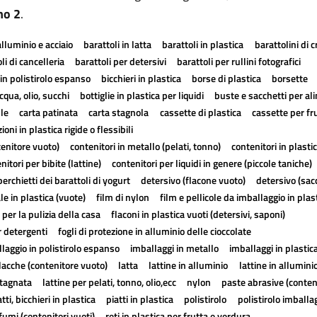
no 2
.
alluminio e acciaio
barattoli in latta
barattoli in plastica
barattolini di 
li di cancelleria
barattoli per detersivi
barattoli per rullini fotografici
in polistirolo espanso
bicchieri in plastica
borse di plastica
borsette
cqua, olio, succhi
bottiglie in plastica per liquidi
buste e sacchetti per al
lle
carta patinata
carta stagnola
cassette di plastica
cassette per fr
ioni in plastica rigide o flessibili
tenitore vuoto)
contenitori in metallo (pelati, tonno)
contenitori in plasti
nitori per bibite (lattine)
contenitori per liquidi in genere (piccole taniche)
erchietti dei barattoli di yogurt
detersivo (flacone vuoto)
detersivo (sac
ale in plastica (vuote)
film di nylon
film e pellicole da imballaggio in plas
 per la pulizia della casa
flaconi in plastica vuoti (detersivi, saponi)
r detergenti
fogli di protezione in alluminio delle cioccolate
laggio in polistirolo espanso
imballaggi in metallo
imballaggi in plastic
lacche (contenitore vuoto)
latta
lattine in alluminio
lattine in allumini
stagnata
lattine per pelati, tonno, olio,ecc
nylon
paste abrasive (conten
atti, bicchieri in plastica
piatti in plastica
polistirolo
polistirolo imballa
fumi (contenitori vuoti)
reti in plastica per frutta e verdura