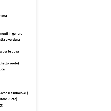
crema
imenti in genere
utta e verdura
ca per le uova
chetto vuoto)
tica
a
o (con il simbolo AL)
itore vuoto)
ggi