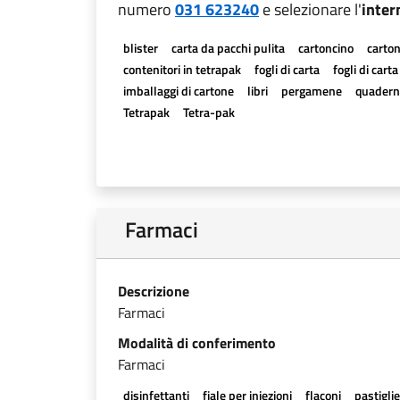
numero
031 623240
e selezionare l'
inter
blister
carta da pacchi pulita
cartoncino
carton
contenitori in tetrapak
fogli di carta
fogli di cart
imballaggi di cartone
libri
pergamene
quadern
Tetrapak
Tetra-pak
Farmaci
Descrizione
Farmaci
Modalità di conferimento
Farmaci
disinfettanti
fiale per iniezioni
flaconi
pastigli