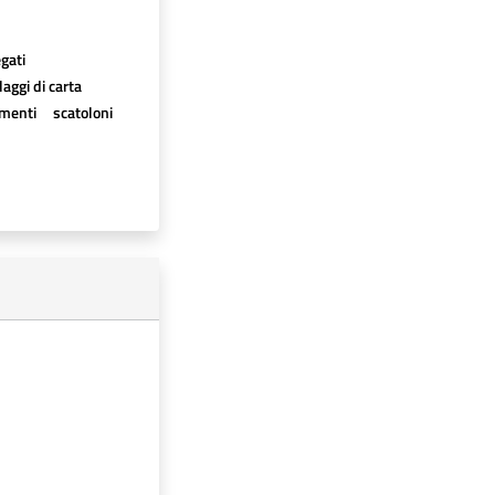
egati
aggi di carta
imenti
scatoloni