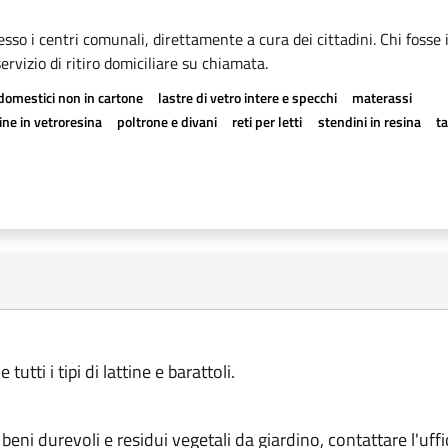
esso i centri comunali, direttamente a cura dei cittadini. Chi fosse 
rvizio di ritiro domiciliare su chiamata.
odomestici non in cartone
lastre di vetro intere e specchi
materassi
ne in vetroresina
poltrone e divani
reti per letti
stendini in resina
t
utti i tipi di lattine e barattoli.
 beni durevoli e residui vegetali da giardino, contattare l'uffic