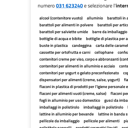
numero
031 623240
e selezionare l'
inter
alcool (contenitore vuoto)
alluminio
barattoli in 
barattoli per alimenti in polvere
barattoli per artico
barattoli per salviette umide
barre da imballaggio 
bottiglie di acqua e bibite
bottiglie di plastica per a
buste in plastica
candeggina
carta delle carame
cassette per ortofrutta e carni
cellophane
confez
contenitori creme per viso, corpo e abbronzanti (con
contenitori per alimenti in alluminio e acciaio
conte
contenitori per yogurt o gelato preconfezionato
cop
dispensatori per alimenti (creme, salse, yogurt)
fi
flaconi in plastica di prodotti per l’igiene personale e
flaconi per alimenti vuoti (creme, salse)
flaconi pe
fogli in alluminio per uso domestico
gusci da imbal
imballaggi in polistirolo
imballaggi in polistirolo
lattine in alluminio per bevande
lattine in banda 
pellicole da imballaggio
pellicole per alimenti
pi
polistitolo pannelli
prodotti cosmetici liquidi
pro