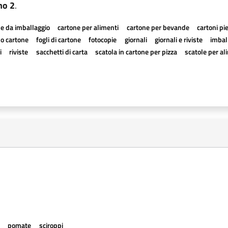
no 2
.
e da imballaggio
cartone per alimenti
cartone per bevande
cartoni pi
a o cartone
fogli di cartone
fotocopie
giornali
giornali e riviste
imball
i
riviste
sacchetti di carta
scatola in cartone per pizza
scatole per al
e
pomate
sciroppi