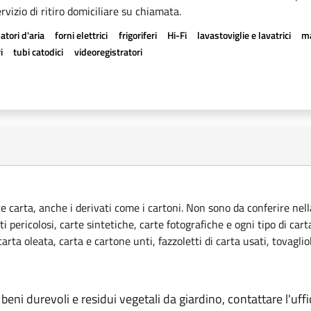
rvizio di ritiro domiciliare su chiamata.
atori d'aria
forni elettrici
frigoriferi
Hi-Fi
lavastoviglie e lavatrici
ma
i
tubi catodici
videoregistratori
ce carta, anche i derivati come i cartoni. Non sono da conferire nella
ti pericolosi, carte sintetiche, carte fotografiche e ogni tipo di car
rta oleata, carta e cartone unti, fazzoletti di carta usati, tovagliol
 beni durevoli e residui vegetali da giardino, contattare l'uffic