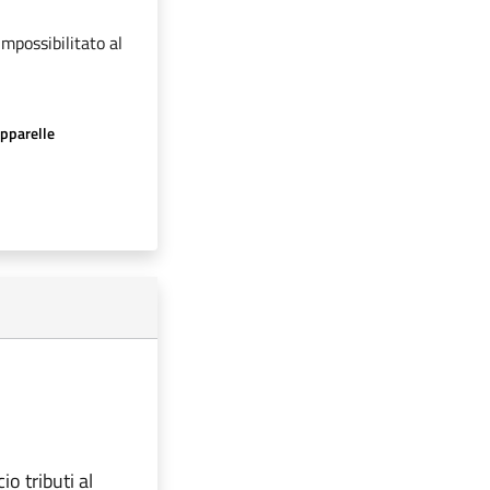
impossibilitato al
apparelle
io tributi al