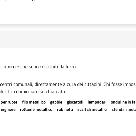
recupero e che sono costituiti da ferro.
i centri comunali, direttamente a cura dei cittadini. Chi fosse imposs
di ritiro domiciliare su chiamata.
 per ruote
filo metallico
gabbie
giocattoli
lampadari
onduline in l
ringhiere
rottame metallico
rubinetti
scaffali metallici
stendini meta