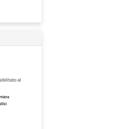
ibilitato al
amiera
llici