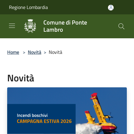
Salta al contenuto principale
Regione Lombardia
Comune di Ponte
Lambro
Home
>
Novità
>
Novità
Novità